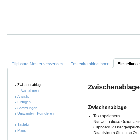
Alles
über
Clipboard
Master
Links
Clipboard Master verwenden
Tastenkombinationen
Einstellunge
Anleitung
Zwischenablage
Zwischenablag
Ausnahmen
Ansicht
Einfügen
Zwischenablage
Sammlungen
Umwandeln, Korrigieren
Text speichern
Nur wenn diese Option aktivi
Tastatur
Clipboard Master gespeiche
Maus
Deaktivieren Sie diese Opti